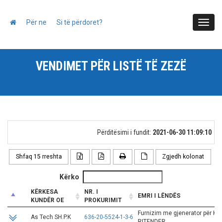
Për ne
Si të përdoret?
Toggl
navig
VENDIMET PËR LISTË TË ZEZË
Përditësimi i fundit:
2021-06-30 11:09:10
Shfaq 15 rreshta
Zgjedh kolonat
Kërko
KËRKESA
NR. I
EMRI I LËNDËS
KUNDËR OE
PROKURIMIT
KËRKESA
NR. I
EMRI I LËNDËS
Furnizim me gjenerator për Ko
As Tech SH.P.K
636-20-5524-1-3-6
KUNDËR OE
PROKURIMIT
RITENDER