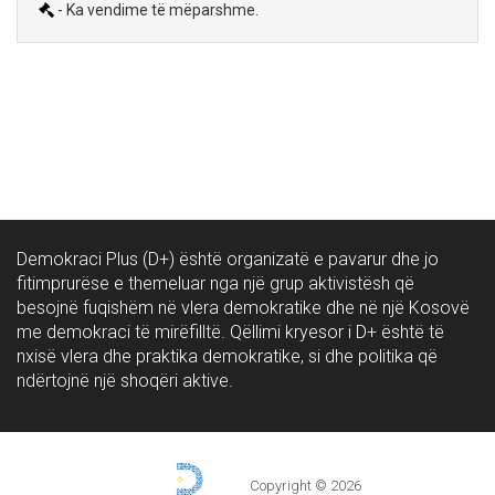
- Ka vendime të mëparshme.
Demokraci Plus (D+) është organizatë e pavarur dhe jo
fitimprurëse e themeluar nga një grup aktivistësh që
besojnë fuqishëm në vlera demokratike dhe në një Kosovë
me demokraci të mirëfilltë. Qëllimi kryesor i D+ është të
nxisë vlera dhe praktika demokratike, si dhe politika që
ndërtojnë një shoqëri aktive.
Copyright ©
2026