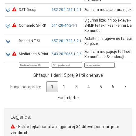
D&T Group
632-20-1456-1-2-1
Furnizim me aparatura mjekso
Sigurimi fizik i tri objekteve - 
Comando SH.P.K
611-20-44-2-1-1
SHMP të teknikës "Fehmi Lladro
Komunës
Asfaltimi i rrugëve në fshatin 
Bageri N.T.SH
657-20-1729-5-2-1
Kërpëze
Furnizim me pajisje të IT-së pë
Mediatech & Print
643-20-2065-1-3-6
Komunës së Skenderajt
Shfaqur 1 deri 15 prej 91 të dhënave
Faqja paraprake
1
2
3
4
5
6
7
Faqja tjetër
Legjendë:
- Është tejkaluar afati ligjor prej 34 ditëve për marrje të
vendimit.