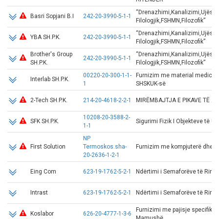
“Drenazhimi,Kanalizimi,Ujësjel
Basri Sopjani B.I
242-20-3990-5-1-1
Filologjik,FSHMN,Filozofik”
“Drenazhimi,Kanalizimi,Ujësjel
YBA SH.P.K.
242-20-3990-5-1-1
Filologjik,FSHMN,Filozofik”
Brother's Group
“Drenazhimi,Kanalizimi,Ujësjel
242-20-3990-5-1-1
SH.P.K.
Filologjik,FSHMN,Filozofik”
00220-20-300-1-1-
Furnizim me material medicina
Interlab SH.P.K.
1
SHSKUK-së
2-Tech SH.P.K.
214-20-4618-2-2-1
MIRËMBAJTJA E PIKAVE TË A
10208-20-3588-2-
SFK SH.P.K.
Sigurimi Fizik I Objekteve të Uni
1-1
NP
First Solution
Termoskos.sha-
Furnizim me kompjuterë dhe pr
20-2636-1-2-1
Eing Com
623-19-1762-5-2-1
Ndërtimi i Semaforëve të Rinjë
Intrast
623-19-1762-5-2-1
Ndërtimi i Semaforëve të Rinjë
Furnizimi me pajisje specifike
Koslabor
626-20-4777-1-3-6
Mamushë